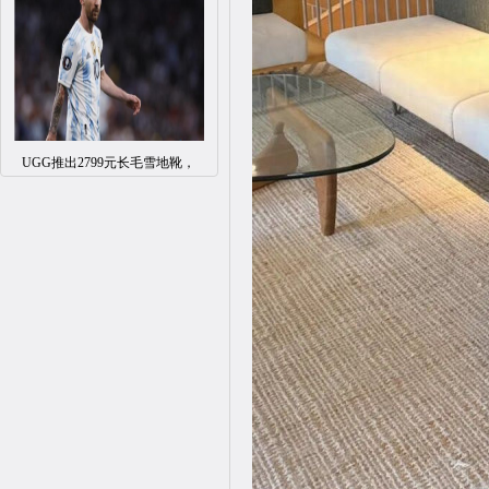
UGG推出2799元长毛雪地靴，