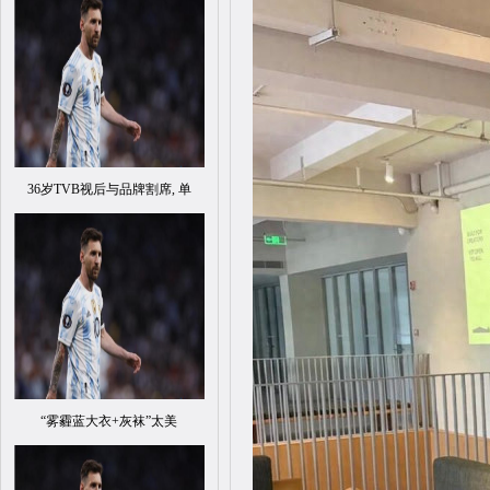
36岁TVB视后与品牌割席, 单
“雾霾蓝大衣+灰袜”太美